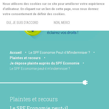
Aller
Nous utilisons des cookies sur ce site pour améliorer votre expérience
au
d'utilisateur. En cliquant sur un lien de cette page, vous nous donnez
contenu
MORE INFO
votre consentement de définir des cookies.
principal
MENU
OUI, JE SUIS D'ACCORD
NON, MERCI
You
Accueil
Le SPF Economie Peut-il M’indemniser ?
Plaintes et recours
are
Je dépose plainte auprès du SPF Economie
here
Le SPF Economie peut-il m’indemniser ?
Plaintes et recours
Le SPF Economie peut-il