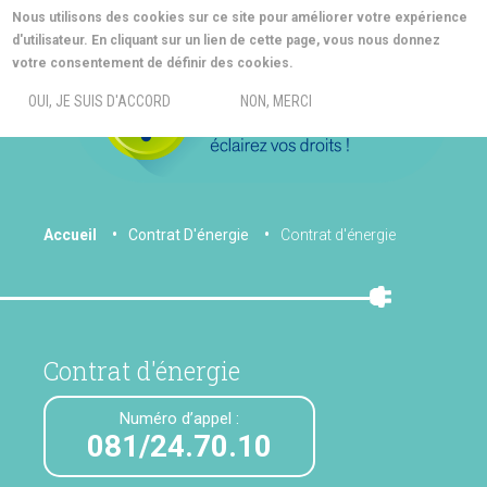
Aller
Nous utilisons des cookies sur ce site pour améliorer votre expérience
au
d'utilisateur. En cliquant sur un lien de cette page, vous nous donnez
contenu
MORE INFO
votre consentement de définir des cookies.
principal
MENU
OUI, JE SUIS D'ACCORD
NON, MERCI
You
Accueil
Contrat D'énergie
Contrat d'énergie
are
here
Contrat d'énergie
Numéro d’appel :
081/24.70.10