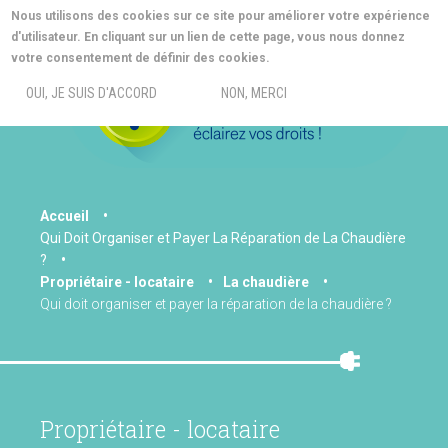
Aller
Nous utilisons des cookies sur ce site pour améliorer votre expérience
au
d'utilisateur. En cliquant sur un lien de cette page, vous nous donnez
contenu
MORE INFO
votre consentement de définir des cookies.
principal
MENU
OUI, JE SUIS D'ACCORD
NON, MERCI
You
Accueil
Qui Doit Organiser et Payer La Réparation de La Chaudière
are
?
here
Propriétaire - locataire
La chaudière
Qui doit organiser et payer la réparation de la chaudière ?
Propriétaire - locataire