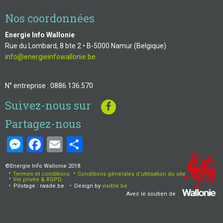
Nos coordonnées
Energie Info Wallonie
Rue du Lombard, 8 bte 2 • B-5000 Namur (Belgique)
info@energieinfowallonie.be
N° entreprise : 0886.136.570
Suivez-nous sur
Partagez-nous
Messenger
Facebook
Email
Share
©Energie Info Wallonie 2018
Termes et conditions
Conditions générales d'utilisation du site
Menu
Vie privée & RGPD
Pilotage : rwade.be
Design by
visible.be
Pied
Avec le soutien de
de