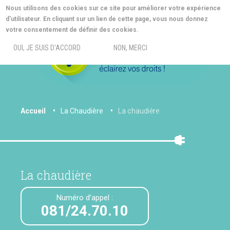
Aller
Nous utilisons des cookies sur ce site pour améliorer votre expérience
au
d'utilisateur. En cliquant sur un lien de cette page, vous nous donnez
contenu
MORE INFO
votre consentement de définir des cookies.
principal
MENU
OUI, JE SUIS D'ACCORD
NON, MERCI
You
Accueil
La Chaudière
La chaudière
are
here
La chaudière
Numéro d’appel :
081/24.70.10