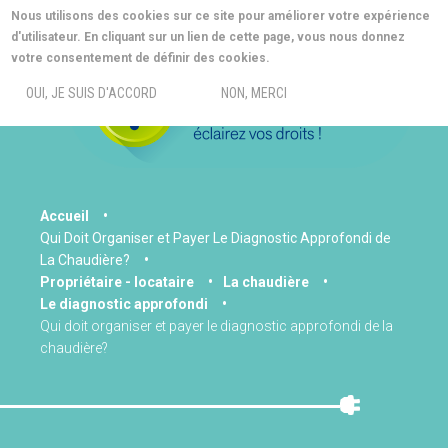
Aller
Nous utilisons des cookies sur ce site pour améliorer votre expérience
au
d'utilisateur. En cliquant sur un lien de cette page, vous nous donnez
contenu
MORE INFO
votre consentement de définir des cookies.
principal
MENU
OUI, JE SUIS D'ACCORD
NON, MERCI
You
Accueil
Qui Doit Organiser et Payer Le Diagnostic Approfondi de
are
La Chaudière?
here
Propriétaire - locataire
La chaudière
Le diagnostic approfondi
Qui doit organiser et payer le diagnostic approfondi de la
chaudière?