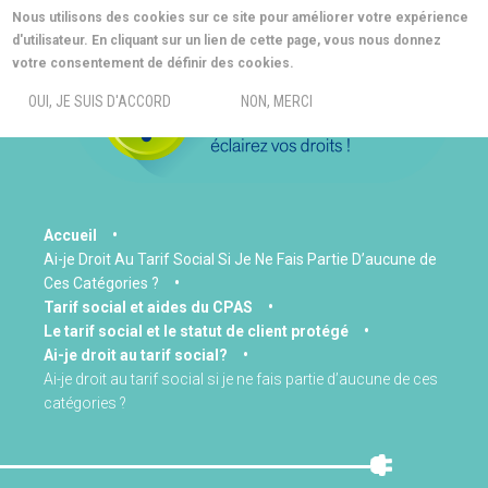
Aller
Nous utilisons des cookies sur ce site pour améliorer votre expérience
au
d'utilisateur. En cliquant sur un lien de cette page, vous nous donnez
contenu
MORE INFO
votre consentement de définir des cookies.
principal
MENU
OUI, JE SUIS D'ACCORD
NON, MERCI
You
Accueil
Ai-je Droit Au Tarif Social Si Je Ne Fais Partie D’aucune de
are
Ces Catégories ?
here
Tarif social et aides du CPAS
Le tarif social et le statut de client protégé
Ai-je droit au tarif social?
Ai-je droit au tarif social si je ne fais partie d’aucune de ces
catégories ?