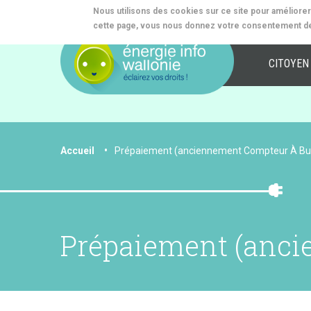
Aller
Nous utilisons des cookies sur ce site pour améliorer v
au
cette page, vous nous donnez votre consentement de
contenu
Navi
principal
CITOYEN
princ
You
Accueil
Prépaiement (anciennement Compteur À B
are
here
Prépaiement (anci