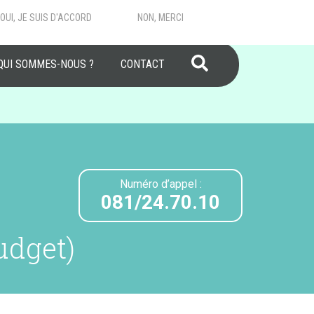
OUI, JE SUIS D'ACCORD
NON, MERCI
RECHERCHER
QUI SOMMES-NOUS ?
CONTACT
Numéro d’appel :
081/24.70.10
udget)