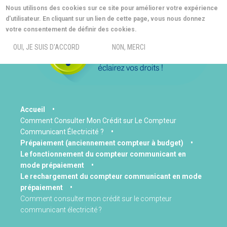
Aller
Nous utilisons des cookies sur ce site pour améliorer votre expérience
au
d'utilisateur. En cliquant sur un lien de cette page, vous nous donnez
contenu
MORE INFO
votre consentement de définir des cookies.
principal
MENU
OUI, JE SUIS D'ACCORD
NON, MERCI
You
Accueil
Comment Consulter Mon Crédit sur Le Compteur
are
Communicant Électricité ?
here
Prépaiement (anciennement compteur à budget)
Le fonctionnement du compteur communicant en
mode prépaiement
Le rechargement du compteur communicant en mode
prépaiement
Comment consulter mon crédit sur le compteur
communicant électricité ?