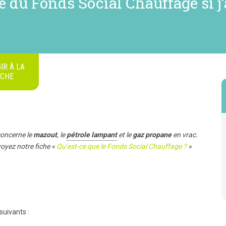
du Fonds Social Chauffage si j’
IR À LA
ICHE
concerne le
mazout
, le
pétrole lampant
et le
gaz propane
en vrac.
oyez notre fiche «
Qu’est-ce que le Fonds Social Chauffage ?
»
suivants :