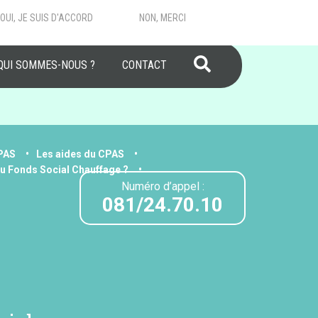
OUI, JE SUIS D'ACCORD
NON, MERCI
RECHERCHER
QUI SOMMES-NOUS ?
CONTACT
CPAS
Les aides du CPAS
u Fonds Social Chauffage ?
Numéro d’appel :
081/24.70.10