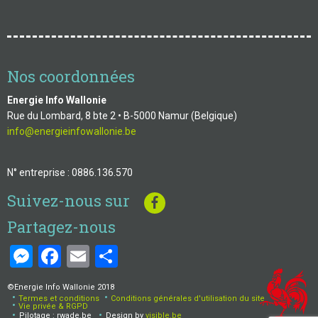
Nos coordonnées
Energie Info Wallonie
Rue du Lombard, 8 bte 2 • B-5000 Namur (Belgique)
info@energieinfowallonie.be
N° entreprise : 0886.136.570
Suivez-nous sur
Partagez-nous
Messenger
Facebook
Email
Share
©Energie Info Wallonie 2018
Termes et conditions
Conditions générales d'utilisation du site
Menu
Vie privée & RGPD
Pilotage : rwade.be
Design by
visible.be