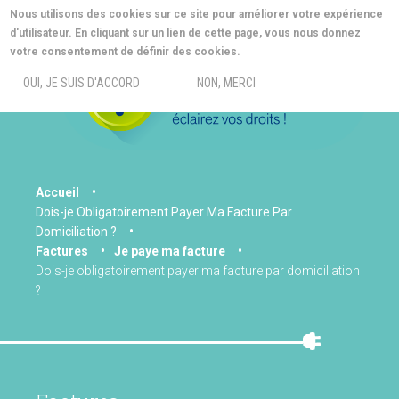
Aller
Nous utilisons des cookies sur ce site pour améliorer votre expérience
au
d'utilisateur. En cliquant sur un lien de cette page, vous nous donnez
contenu
MORE INFO
votre consentement de définir des cookies.
principal
MENU
OUI, JE SUIS D'ACCORD
NON, MERCI
You
Accueil
Dois-je Obligatoirement Payer Ma Facture Par
are
Domiciliation ?
here
Factures
Je paye ma facture
Dois-je obligatoirement payer ma facture par domiciliation
?