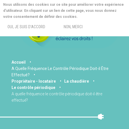
Aller
Nous utilisons des cookies sur ce site pour améliorer votre expérience
au
d'utilisateur. En cliquant sur un lien de cette page, vous nous donnez
contenu
MORE INFO
votre consentement de définir des cookies.
principal
MENU
OUI, JE SUIS D'ACCORD
NON, MERCI
You
Accueil
A Quelle Fréquence Le Contrôle Périodique Doit-il Être
are
Effectué?
here
Propriétaire - locataire
La chaudière
Le contrôle périodique
A quelle fréquence le contrôle périodique doit-il être
effectué?