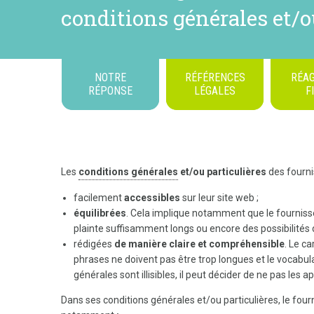
conditions générales et/ou
NOTRE
RÉFÉRENCES
RÉAG
RÉPONSE
LÉGALES
F
Les
conditions générales
et/ou particulières
des fourni
facilement
accessibles
sur leur site web ;
équilibrées
. Cela implique notamment que le fournisseu
plainte suffisamment longs ou encore des possibilités
rédigées
de manière claire et compréhensible
. Le ca
phrases ne doivent pas être trop longues et le vocabula
générales sont illisibles, il peut décider de ne pas les ap
Dans ses conditions générales et/ou particulières, le four