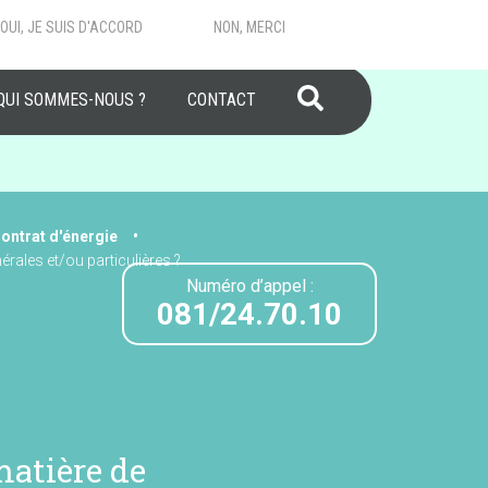
OUI, JE SUIS D'ACCORD
NON, MERCI
RECHERCHER
QUI SOMMES-NOUS ?
CONTACT
ontrat d'énergie
érales et/ou particulières ?
Numéro d’appel :
081/24.70.10
matière de