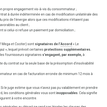
son propre engagement vis-à-vis du consommateur ;
 contrat à durée indéterminée en cas de modification unilatérale des
u prix de l’énergie alors que ces modifications n’étaient pas
avorables au client ;
t si celui-ci refuse un paiement par domiciliation ;
f Mega et Cociter) sont
signataires de l’
Accord
« Le
az », lequel prévoit
certaines
protections supplémentaires.
 les fournisseurs signataires
s’engagent, par exemple,
à :
te du contrat sur la seule base de la présomption d’insolvabilité
sommateur en cas de facturation erronée de minimum 12 mois à
. Si le juge estime que vous n'avez pas pu valablement en prendre
, les conditions générales vous sont
inopposables
. Cela signifie
figurent à votre encontre.
ns générales au départ ne rend pas légales les clauses des