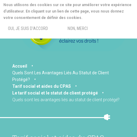
Aller
Nous utilisons des cookies sur ce site pour améliorer votre expérience
au
d'utilisateur. En cliquant sur un lien de cette page, vous nous donnez
contenu
MORE INFO
votre consentement de définir des cookies.
principal
MENU
OUI, JE SUIS D'ACCORD
NON, MERCI
You
Accueil
Quels Sont Les Avantages Liés Au Statut de Client
are
Protégé?
here
Tarif social et aides du CPAS
Le tarif social et le statut de client protégé
Quels sont les avantages liés au statut de client protégé?