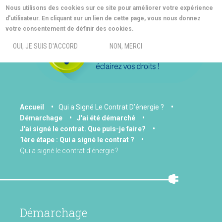
Aller
Nous utilisons des cookies sur ce site pour améliorer votre expérience
au
d'utilisateur. En cliquant sur un lien de cette page, vous nous donnez
contenu
MORE INFO
votre consentement de définir des cookies.
principal
MENU
OUI, JE SUIS D'ACCORD
NON, MERCI
You
Accueil
Qui a Signé Le Contrat D’énergie ?
Démarchage
J'ai été démarché
are
J'ai signé le contrat. Que puis-je faire?
here
1ère étape : Qui a signé le contrat ?
Qui a signé le contrat d’énergie ?
Démarchage