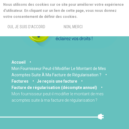
Aller
Nous utilisons des cookies sur ce site pour améliorer votre expérience
au
d'utilisateur. En cliquant sur un lien de cette page, vous nous donnez
contenu
MORE INFO
votre consentement de définir des cookies.
principal
MENU
OUI, JE SUIS D'ACCORD
NON, MERCI
You
Accueil
Mon Fournisseur Peut-il Modifier Le Montant de Mes
are
Acomptes Suite À Ma Facture de Régularisation ?
here
Factures
Je reçois une facture
Facture de régularisation (décompte annuel)
Mon fournisseur peut-il modifier le montant de mes
acomptes suite à ma facture de régularisation ?