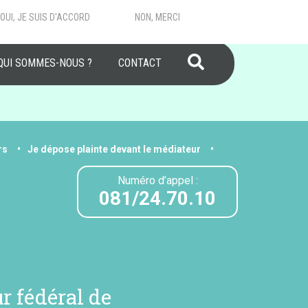
OUI, JE SUIS D'ACCORD
NON, MERCI
RECHERCHER
QUI SOMMES-NOUS ?
CONTACT
rs
Je dépose plainte devant le médiateur
Numéro d’appel :
081/24.70.10
r fédéral de