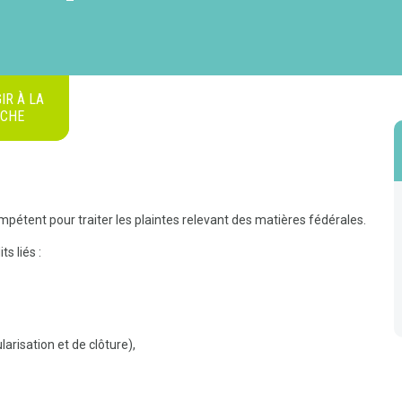
IR À LA
ICHE
mpétent pour traiter les plaintes relevant des matières fédérales.
s liés :
risation et de clôture),