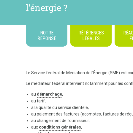
l’énergie ?
NOTRE
RÉFÉRENCES
RÉAG
RÉPONSE
LÉGALES
F
Le Service fédéral de Médiation de l’Énergie (SME) est co
Le médiateur fédéral intervient notamment pour les conflit
au
démarchage
,
au tarif,
à la qualité du service clientèle,
au paiement des factures (acomptes, factures de régula
au changement de fournisseur,
aux
conditions générales
,